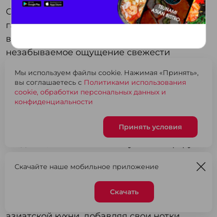
С нами вы отправитесь в морское
гастрономическое путешествие, в котором
вас ждут буйство красок, яркие эмоции и
незабываемое ощущение свежести
волнующего и увлекающего за собой
Мы используем файлы cookie. Нажимая «Принять»,
ЦУНАМИ.
вы соглашаетесь с
Политиками использования
cookie, обработки персональных данных и
конфиденциальности
В центре внимания всегда открытая кухня.
Принять условия
Современный дизайн, стильная подсветка,
создающая необыкновенную атмосферу
фуд-корта и интерьер, передающий дух
Скачайте наше мобильное приложение
моря.
За аутентичность рецептуры меню отвечают
Скачать
Корзина
0
наши шеф-повара, соблюдая все правила
азиатской кухни, добавляя свои нотки