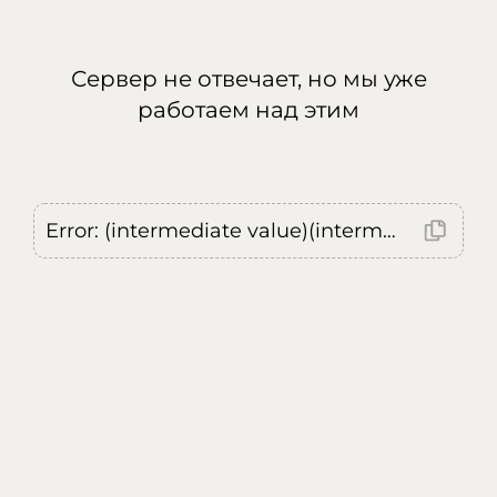
Сервер не отвечает, но мы уже
работаем над этим
Error: (intermediate value)(intermediate value)(intermediate value).replaceAll is not a function