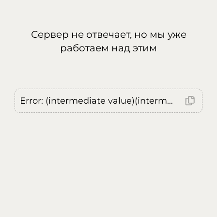
Сервер не отвечает, но мы уже
работаем над этим
Error: (intermediate value)(intermediate value)(intermediate value).replaceAll is not a function