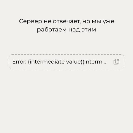
Сервер не отвечает, но мы уже
работаем над этим
Error: (intermediate value)(intermediate value)(intermediate value).replaceAll is not a function