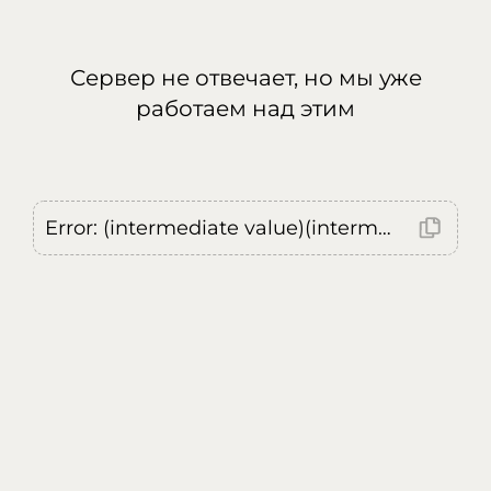
Сервер не отвечает, но мы уже
работаем над этим
Error: (intermediate value)(intermediate value)(intermediate value).replaceAll is not a function