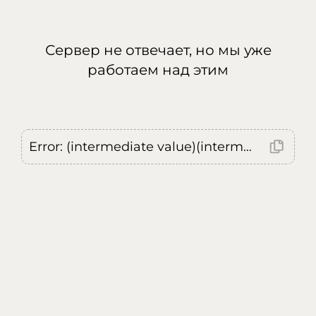
Сервер не отвечает, но мы уже
работаем над этим
Error: (intermediate value)(intermediate value)(intermediate value).replaceAll is not a function